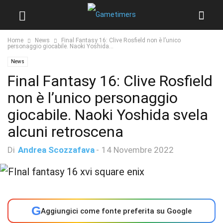
Home
News
Final Fantasy 16: Clive Rosfield non è l’unico
personaggio giocabile. Naoki Yoshida...
News
Final Fantasy 16: Clive Rosfield
non è l’unico personaggio
giocabile. Naoki Yoshida svela
alcuni retroscena
Di
Andrea Scozzafava
-
14 Novembre 2022
G
Aggiungici come fonte preferita su Google