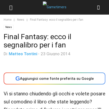
Home
News
Final Fantasy: ecco il segnalibro per i fan
News
Final Fantasy: ecco il
segnalibro per i fan
Di
Matteo Tontini
-
23 Giugno 2014
G
Aggiungici come fonte preferita su Google
Vi si stanno chiudendo gli occhi e volete posare
sul comodino il libro che state leggendo?