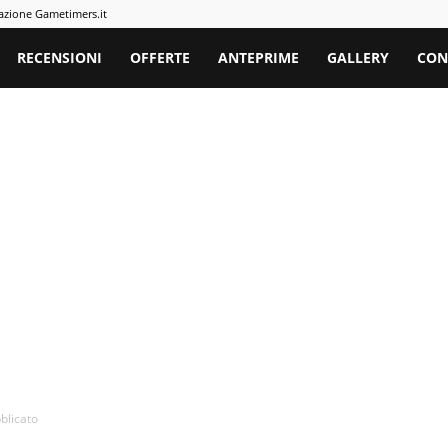
azione Gametimers.it
rs
RECENSIONI
OFFERTE
ANTEPRIME
GALLERY
CON
blicato