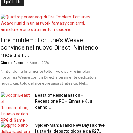
I più letti
Fire Emblem: Fortune’s Weave
convince nel nuovo Direct: Nintendo
mostra il...
Giorgia Russo
-
4 Agosto 2026
Nintendo ha finalmente tolto il velo su Fire Emblem:
Fortune’s Weave con un Direct interamente dedicato al
nuovo capitolo della celebre saga strategica. Nel...
Beast of Reincarnation –
Recensione PC – Emma e Kuu
danno...
Spider-Man: Brand New Day riscrive
la storia: debutto globale da 927...