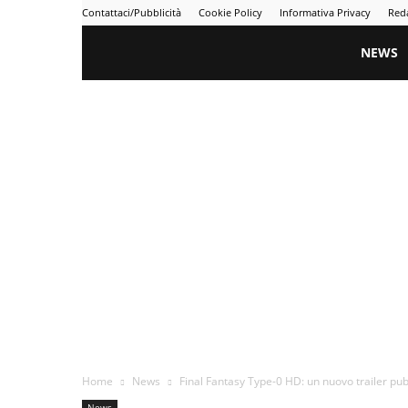
Contattaci/Pubblicità
Cookie Policy
Informativa Privacy
Red
Gametime
NEWS
Home
News
Final Fantasy Type-0 HD: un nuovo trailer pub
News