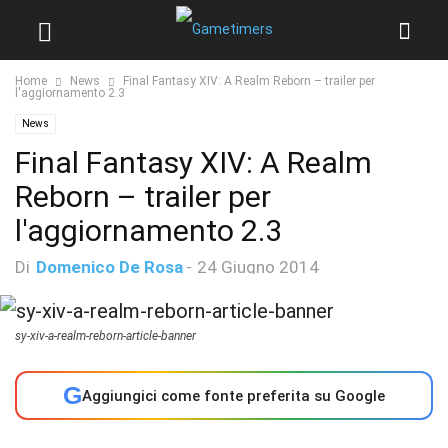
Home
News
Final Fantasy XIV: A Realm Reborn – trailer per
l'aggiornamento 2.3
News
Final Fantasy XIV: A Realm
Reborn – trailer per
l'aggiornamento 2.3
Di
Domenico De Rosa
-
24 Giugno 2014
sy-xiv-a-realm-reborn-article-banner
G
Aggiungici come fonte preferita su Google