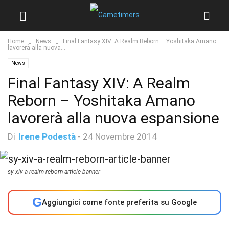
Home
News
Final Fantasy XIV: A Realm Reborn – Yoshitaka Amano
lavorerà alla nuova...
News
Final Fantasy XIV: A Realm
Reborn – Yoshitaka Amano
lavorerà alla nuova espansione
Di
Irene Podestà
-
24 Novembre 2014
sy-xiv-a-realm-reborn-article-banner
G
Aggiungici come fonte preferita su Google