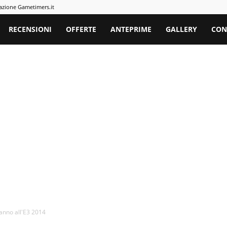
azione Gametimers.it
rs
RECENSIONI
OFFERTE
ANTEPRIME
GALLERY
CON
ranno all'E3 2014