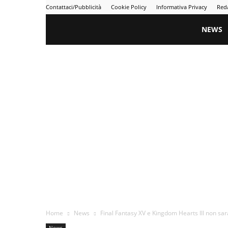
Contattaci/Pubblicità
Cookie Policy
Informativa Privacy
Red
Gametime
NEWS
Home
News
Final Fantasy XV e Kingdom Hearts III non sa
News