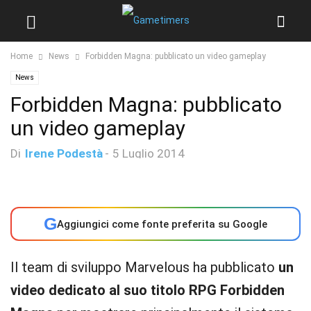
Home
News
Forbidden Magna: pubblicato un video gameplay
News
Forbidden Magna: pubblicato
un video gameplay
Di
Irene Podestà
-
5 Luglio 2014
G
Aggiungici come fonte preferita su Google
Il team di sviluppo Marvelous ha pubblicato
un
video dedicato al suo titolo RPG Forbidden