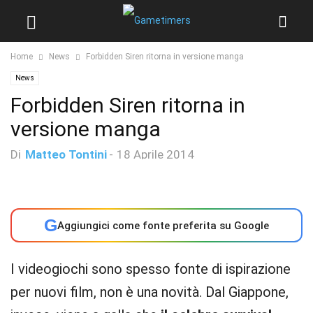
Home
News
Forbidden Siren ritorna in versione manga
News
Forbidden Siren ritorna in
versione manga
Di
Matteo Tontini
-
18 Aprile 2014
G
Aggiungici come fonte preferita su Google
I videogiochi sono spesso fonte di ispirazione
per nuovi film, non è una novità. Dal Giappone,