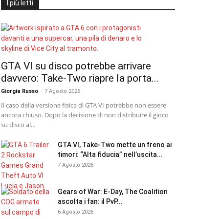
I più letti
GTA VI su disco potrebbe arrivare
davvero: Take-Two riapre la porta...
Giorgia Russo
-
7 Agosto 2026
Il caso della versione fisica di GTA VI potrebbe non essere
ancora chiuso. Dopo la decisione di non distribuire il gioco
su disco al...
GTA VI, Take-Two mette un freno ai
timori: “Alta fiducia” nell’uscita...
7 Agosto 2026
Gears of War: E-Day, The Coalition
ascolta i fan: il PvP...
6 Agosto 2026