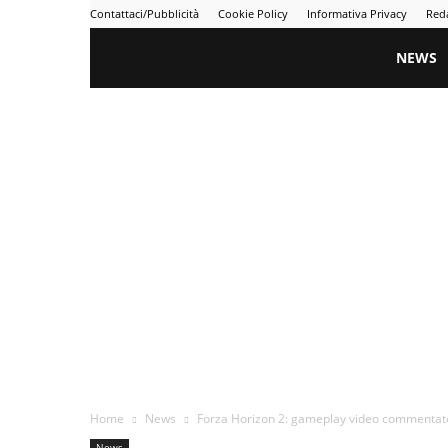
Contattaci/Pubblicità
Cookie Policy
Informativa Privacy
Red
Gametime
NEWS
Home
News
Forza Horizon 2: gameplay video commentato 
News