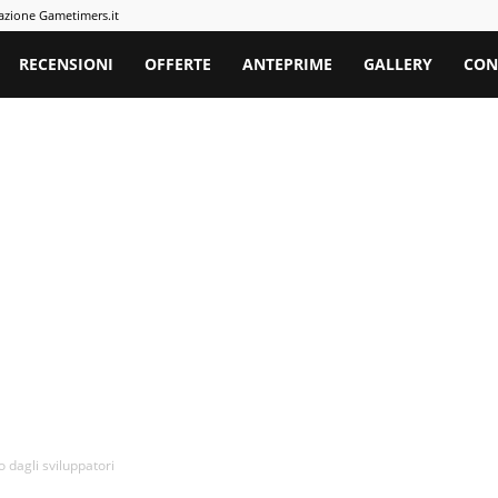
azione Gametimers.it
rs
RECENSIONI
OFFERTE
ANTEPRIME
GALLERY
CON
dagli sviluppatori