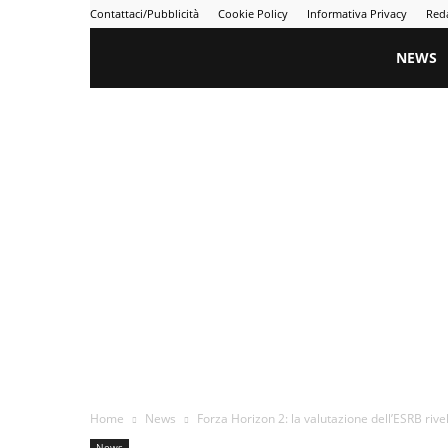
Contattaci/Pubblicità
Cookie Policy
Informativa Privacy
Red
Gametime
NEWS
Home
News
Forza Horizon 2: la valutazione dell’ESRB rive
News