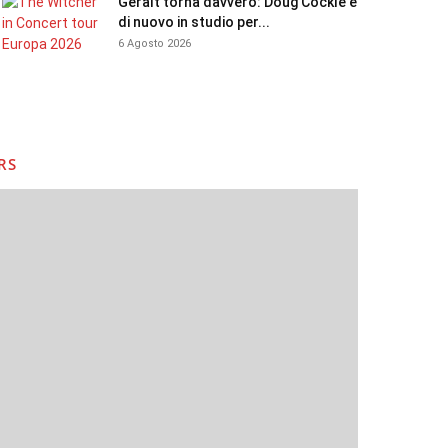
Geralt torna davvero: Doug Cockle è
di nuovo in studio per...
6 Agosto 2026
RS