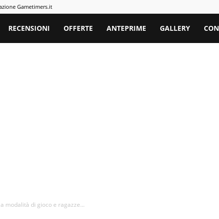
azione Gametimers.it
rs
RECENSIONI
OFFERTE
ANTEPRIME
GALLERY
CON
la modalità di gioco e ragazze...