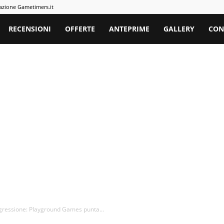
azione Gametimers.it
rs
RECENSIONI
OFFERTE
ANTEPRIME
GALLERY
CON
ogressione: Playground Games punta...