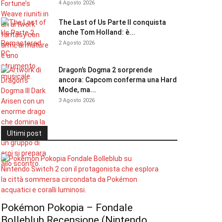
4 Agosto 2026
The Last of Us Parte II conquista
anche Tom Holland: è...
2 Agosto 2026
Dragon’s Dogma 2 sorprende
ancora: Capcom conferma una Hard
Mode, ma...
3 Agosto 2026
Ultimi post
Pokémon Pokopia – Fondale
Bolleblub Recensione (Nintendo