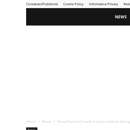
Contattaci/Pubblicità
Cookie Policy
Informativa Privacy
Red
Gametime
NEWS
Home
News
Forza Horizon 6 svela il nuovo sistema di pr
News