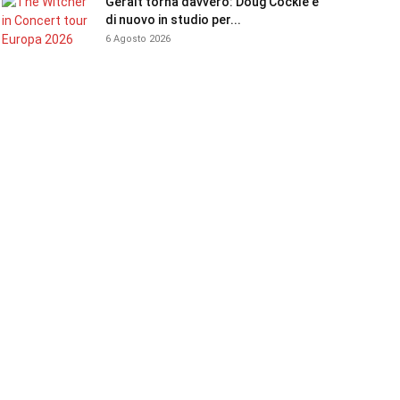
Geralt torna davvero: Doug Cockle è
di nuovo in studio per...
6 Agosto 2026