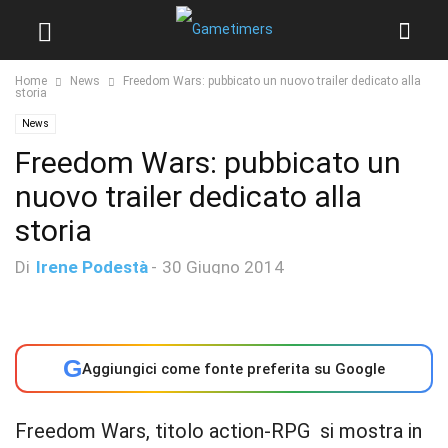
Home
News
Freedom Wars: pubbicato un nuovo trailer dedicato alla
storia
News
Freedom Wars: pubbicato un
nuovo trailer dedicato alla
storia
Di
Irene Podestà
-
30 Giugno 2014
G
Aggiungici come fonte preferita su Google
Freedom Wars, titolo action-RPG si mostra in