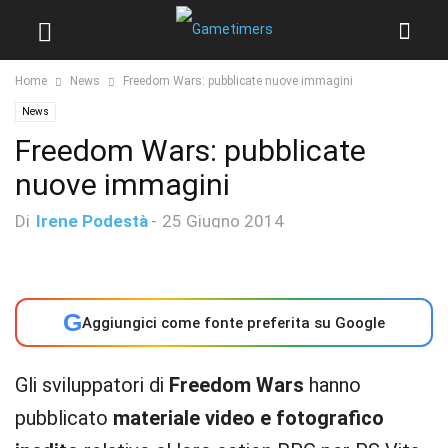
Home
News
Freedom Wars: pubblicate nuove immagini
News
Freedom Wars: pubblicate
nuove immagini
Di
Irene Podestà
-
25 Giugno 2014
G
Aggiungici come fonte preferita su Google
Gli sviluppatori di
Freedom Wars
hanno
pubblicato
materiale video e fotografico