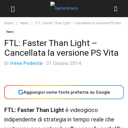
Home
News
FTL: Faster Than Light – Cancellata la versione PS Vita
News
FTL: Faster Than Light –
Cancellata la versione PS Vita
Di
Irene Podestà
-
21 Giugno 2014
G
Aggiungici come fonte preferita su Google
FTL: Faster Than Light
è videogioco
indipendente di strategia in tempo reale che