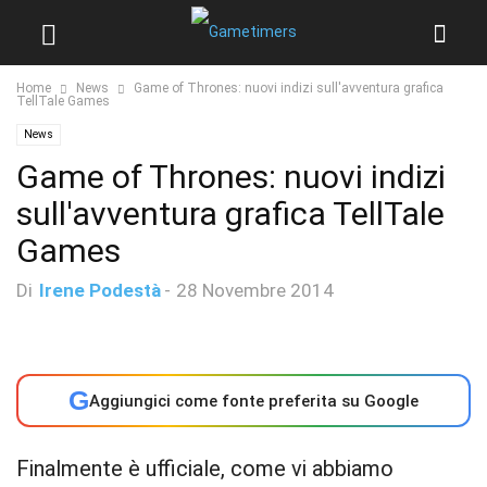
Home
News
Game of Thrones: nuovi indizi sull'avventura grafica
TellTale Games
News
Game of Thrones: nuovi indizi
sull'avventura grafica TellTale
Games
Di
Irene Podestà
-
28 Novembre 2014
G
Aggiungici come fonte preferita su Google
Finalmente è ufficiale, come vi abbiamo