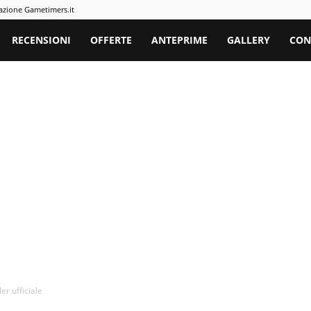
azione Gametimers.it
rs
RECENSIONI
OFFERTE
ANTEPRIME
GALLERY
CON
r ufficiale