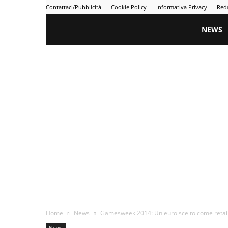
Contattaci/Pubblicità
Cookie Policy
Informativa Privacy
Red
Gametime
NEWS
Home
News
Gamesweek 2014: Unieuro scelto come retaile
News