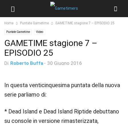
Home
Puntate Gametime
GAMETIME stagione 7 – EPISODIO 25
Puntate Gametime
Video
GAMETIME stagione 7 –
EPISODIO 25
Di
Roberto Buffa
-
30 Giugno 2016
In questa venticinquesima puntata della nuova
serie parliamo di:
* Dead Island e Dead Island Riptide debuttano
su console in versione rimasterizzata,