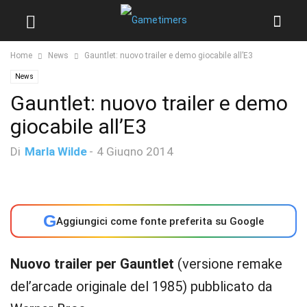
Home
News
Gauntlet: nuovo trailer e demo giocabile all’E3
News
Gauntlet: nuovo trailer e demo
giocabile all’E3
Di
Marla Wilde
-
4 Giugno 2014
G
Aggiungici come fonte preferita su Google
Nuovo trailer per Gauntlet
(versione remake
del’arcade originale del 1985) pubblicato da