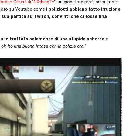
Jordan Gilbert di “N0thingTv
“, un giocatore professionista di
licato su Youtube come
i poliziotti abbiano fatto irruzione
sua partita su Twitch, convinti che ci fosse una
e
si è trattato solamente di uno stupido scherzo
e
o ok, ho una buona intesa con la polizia ora.”