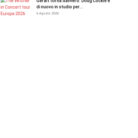
Geralt torna davvero: Doug Cockle è
di nuovo in studio per...
6 Agosto 2026