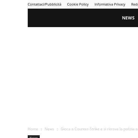
Contattaci/Pubblicità
Cookie Policy
Informativa Privacy
Red
Gametime
NEWS
Home
News
Gioca a Counter-Strike e si ritrova la polizia 
News