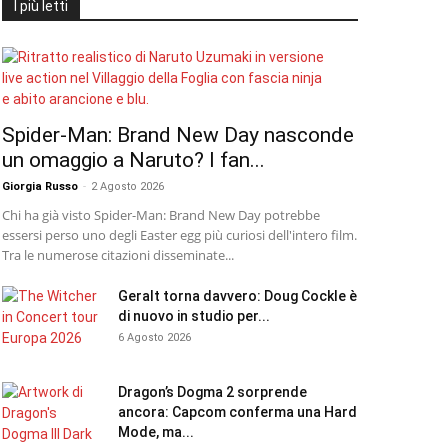
I più letti
Spider-Man: Brand New Day nasconde
un omaggio a Naruto? I fan...
Giorgia Russo
-
2 Agosto 2026
Chi ha già visto Spider-Man: Brand New Day potrebbe
essersi perso uno degli Easter egg più curiosi dell'intero film.
Tra le numerose citazioni disseminate...
Geralt torna davvero: Doug Cockle è
di nuovo in studio per...
6 Agosto 2026
Dragon’s Dogma 2 sorprende
ancora: Capcom conferma una Hard
Mode, ma...