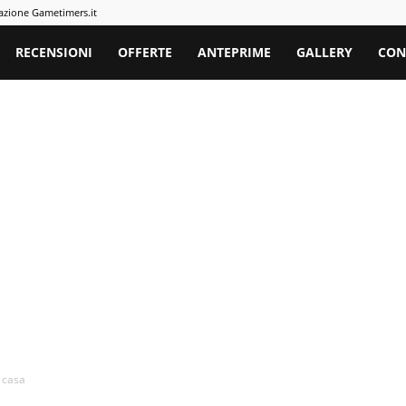
azione Gametimers.it
rs
RECENSIONI
OFFERTE
ANTEPRIME
GALLERY
CON
a casa