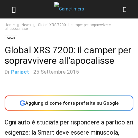
Home
News
Global XRS 7200: il camper per sopravvivere
all'apocalisse
News
Global XRS 7200: il camper per
sopravvivere all'apocalisse
Di
Paripet
-
25 Settembre 2015
G
Aggiungici come fonte preferita su Google
Ogni auto è studiata per rispondere a particolari
esigenze: la Smart deve essere minuscola,