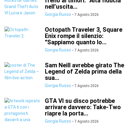
freno ai timori: “Alta fiducia”
nell’uscita...
Giorgia Russo
-
7 Agosto 2026
Octopath Traveler 3, Square
Enix rompe il silenzio:
“Sappiamo quanto lo...
Giorgia Russo
-
7 Agosto 2026
Sam Neill avrebbe girato The
Legend of Zelda prima della
sua...
Giorgia Russo
-
7 Agosto 2026
GTA VI su disco potrebbe
arrivare davvero: Take-Two
riapre la porta...
Giorgia Russo
-
7 Agosto 2026