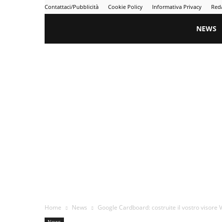
Contattaci/Pubblicità
Cookie Policy
Informativa Privacy
Red
Gametime
NEWS
Home
News
Google Cardboard: costruite il vostro visore 
News