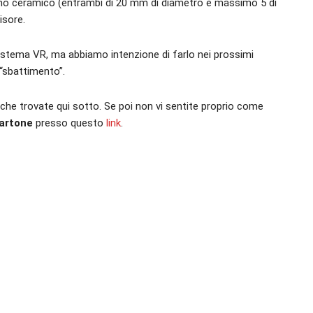
 uno ceramico (entrambi di 20 mm di diametro e massimo 5 di
isore.
tema VR, ma abbiamo intenzione di farlo nei prossimi
 “sbattimento”.
o che trovate qui sotto. Se poi non vi sentite proprio come
cartone
presso questo
link
.