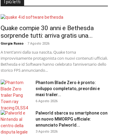
I più letti
Quake compie 30 anni e Bethesda
sorprende tutti: arriva gratis una...
Giorgia Russo
-
7 Agosto 2026
A trent’anni dalla sua nascita, Quake torna
improvvisamente protagonista con nuovi contenuti ufficiali.
Bethesda e id Software hanno celebrato l’anniversario dello
storico FPS annunciando...
Phantom Blade Zero è pronto:
sviluppo completato, preordini e
maxi trailer...
6 Agosto 2026
Palworld sbarca su smartphone con
un nuovo MMORPG ufficiale:
annunciato Palworld...
3 Agosto 2026