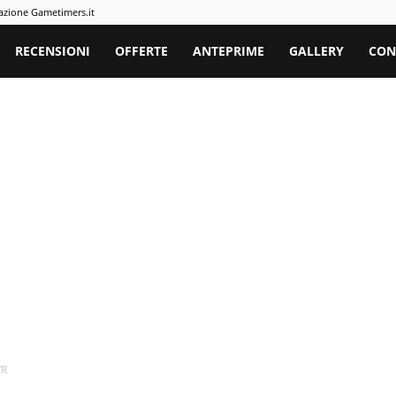
azione Gametimers.it
rs
RECENSIONI
OFFERTE
ANTEPRIME
GALLERY
CON
VR