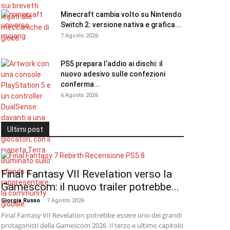
Minecraft cambia volto su Nintendo
Switch 2: versione nativa e grafica...
7 Agosto 2026
PS5 prepara l’addio ai dischi: il
nuovo adesivo sulle confezioni
conferma...
6 Agosto 2026
Ultimi post
Final Fantasy VII Revelation verso la
Gamescom: il nuovo trailer potrebbe...
Giorgia Russo
-
7 Agosto 2026
Final Fantasy VII Revelation potrebbe essere uno dei grandi
protagonisti della Gamescom 2026. Il terzo e ultimo capitolo