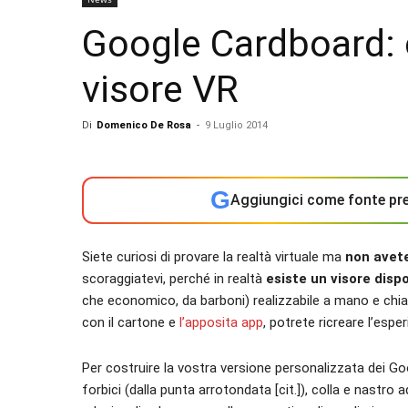
Google Cardboard: c
visore VR
Di
Domenico De Rosa
-
9 Luglio 2014
G
Aggiungici come fonte pre
Siete curiosi di provare la realtà virtuale ma
non avete
scoraggiatevi, perché in realtà
esiste un visore disp
che economico, da barboni) realizzabile a mano e ch
con il cartone e
l’apposita app
, potrete ricreare l’esp
Per costruire la vostra versione personalizzata dei 
forbici (dalla punta arrotondata [cit.]), colla e nastro