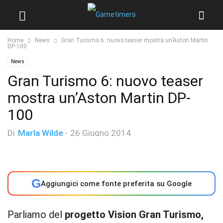
Home
News
Gran Turismo 6: nuovo teaser mostra un’Aston Martin
DP-100
News
Gran Turismo 6: nuovo teaser
mostra un’Aston Martin DP-
100
Di
Marla Wilde
-
26 Giugno 2014
G
Aggiungici come fonte preferita su Google
Parliamo del
progetto Vision Gran Turismo,