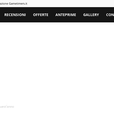
azione Gametimers.it
rs
RECENSIONI
OFFERTE
ANTEPRIME
GALLERY
CON
quest'anno