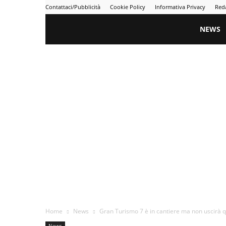
Contattaci/Pubblicità
Cookie Policy
Informativa Privacy
Red
Gametime
NEWS
Home
News
Gran Turismo 7 è in cantiere ma non uscirà 
News