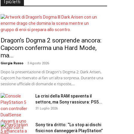
I più letti
Dragon’s Dogma 2 sorprende ancora:
Capcom conferma una Hard Mode,
ma...
Giorgia Russo
-
3 Agosto 2026
Dopo la presentazione di Dragon's Dogma 2: Dark Arisen,
Capcom ha riservato ai fan un'altra sorpresa. Durante una
sessione ufficiale di domande e risposte,...
La crisi della RAM spaventa il
settore, ma Sony rassicura: PS5...
31 Luglio 2026
Sony tira dritto: “Lo stop ai dischi
fisici non danneggerà PlayStation”