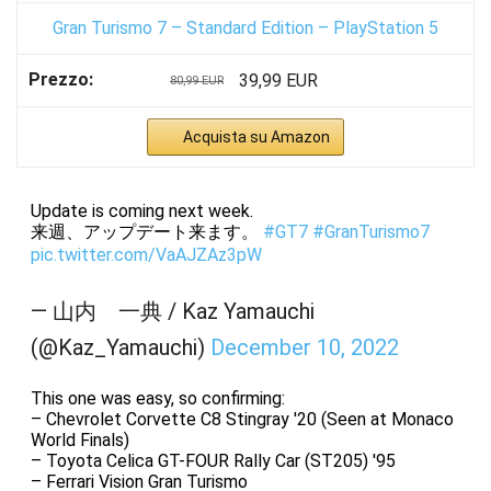
Gran Turismo 7 – Standard Edition – PlayStation 5
39,99 EUR
80,99 EUR
Acquista su Amazon
Update is coming next week.
来週、アップデート来ます。
#GT7
#GranTurismo7
pic.twitter.com/VaAJZAz3pW
— 山内 一典 / Kaz Yamauchi
(@Kaz_Yamauchi)
December 10, 2022
This one was easy, so confirming:
– Chevrolet Corvette C8 Stingray '20 (Seen at Monaco
World Finals)
– Toyota Celica GT-FOUR Rally Car (ST205) '95
– Ferrari Vision Gran Turismo