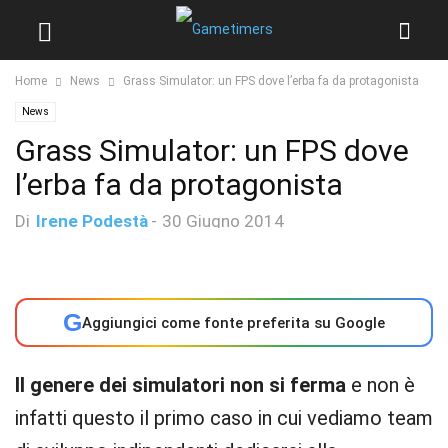
Home
News
Grass Simulator: un FPS dove l’erba fa da protagonista
News
Grass Simulator: un FPS dove
l’erba fa da protagonista
Di
Irene Podestà
-
30 Giugno 2014
G
Aggiungici come fonte preferita su Google
Il genere dei simulatori non si ferma
e non è
infatti questo il primo caso in cui vediamo team