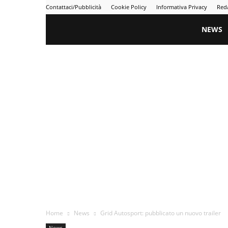
Contattaci/Pubblicità
Cookie Policy
Informativa Privacy
Red
Gametime
NEWS
Home
News
Grid Autosport: pubblicato un nuovo trailer
News