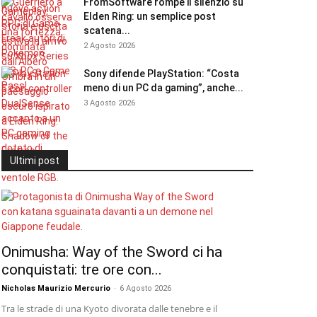
FromSoftware rompe il silenzio su
Elden Ring: un semplice post
scatena...
2 Agosto 2026
Sony difende PlayStation: “Costa
meno di un PC da gaming”, anche...
3 Agosto 2026
Ultimi post
Onimusha: Way of the Sword ci ha
conquistati: tre ore con...
Nicholas Maurizio Mercurio
-
6 Agosto 2026
Tra le strade di una Kyoto divorata dalle tenebre e il