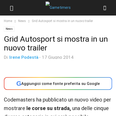
Home
News
Grid Autosport si mostra in un nuovo trailer
News
Grid Autosport si mostra in un
nuovo trailer
Di
Irene Podestà
-
17 Giugno 2014
G
Aggiungici come fonte preferita su Google
Codemasters
ha pubblicato un nuovo video per
mostrare
le corse su strada,
una delle cinque