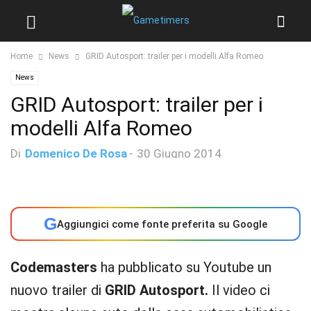
Home
News
GRID Autosport: trailer per i modelli Alfa Romeo
News
GRID Autosport: trailer per i
modelli Alfa Romeo
Di
Domenico De Rosa
-
30 Giugno 2014
G
Aggiungici come fonte preferita su Google
Codemasters
ha pubblicato su Youtube un
nuovo trailer di
GRID Autosport.
Il video ci