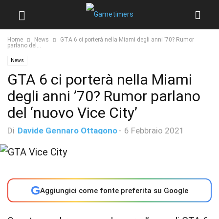
Home
News
GTA 6 ci porterà nella Miami degli anni ’70? Rumor
parlano del...
News
GTA 6 ci porterà nella Miami
degli anni ’70? Rumor parlano
del ‘nuovo Vice City’
Di
Davide Gennaro Ottagono
-
6 Febbraio 2021
G
Aggiungici come fonte preferita su Google