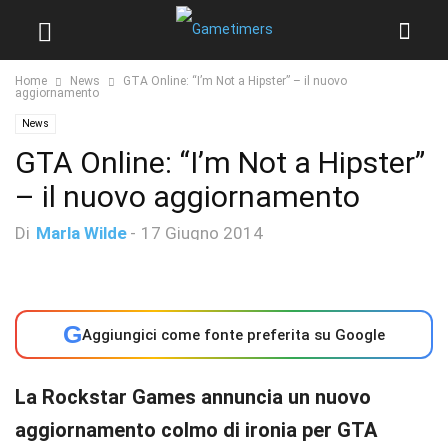
Home
News
GTA Online: “I’m Not a Hipster” – il nuovo
aggiornamento
News
GTA Online: “I’m Not a Hipster”
– il nuovo aggiornamento
Di
Marla Wilde
-
17 Giugno 2014
G
Aggiungici come fonte preferita su Google
La Rockstar Games annuncia un nuovo
aggiornamento colmo di ironia per GTA