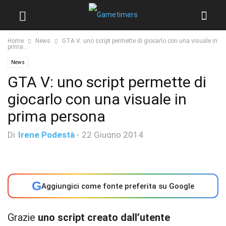
Home
News
GTA V: uno script permette di giocarlo con una visuale in
prima...
News
GTA V: uno script permette di
giocarlo con una visuale in
prima persona
Di
Irene Podestà
-
22 Giugno 2014
G
Aggiungici come fonte preferita su Google
Grazie
uno script creato dall’utente