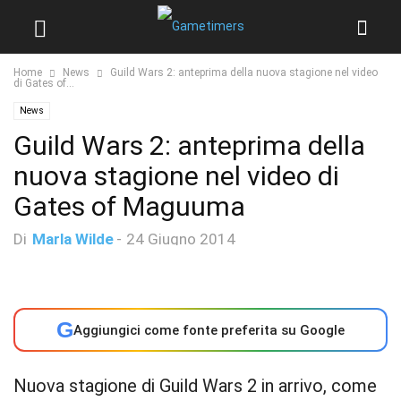
Home
News
Guild Wars 2: anteprima della nuova stagione nel video
di Gates of...
News
Guild Wars 2: anteprima della
nuova stagione nel video di
Gates of Maguuma
Di
Marla Wilde
-
24 Giugno 2014
G
Aggiungici come fonte preferita su Google
Nuova stagione di Guild Wars 2 in arrivo, come