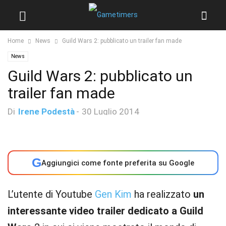
Home
News
Guild Wars 2: pubblicato un trailer fan made
News
Guild Wars 2: pubblicato un
trailer fan made
Di
Irene Podestà
-
30 Luglio 2014
G
Aggiungici come fonte preferita su Google
L’utente di Youtube
Gen Kim
ha realizzato
un
interessante video trailer dedicato a Guild