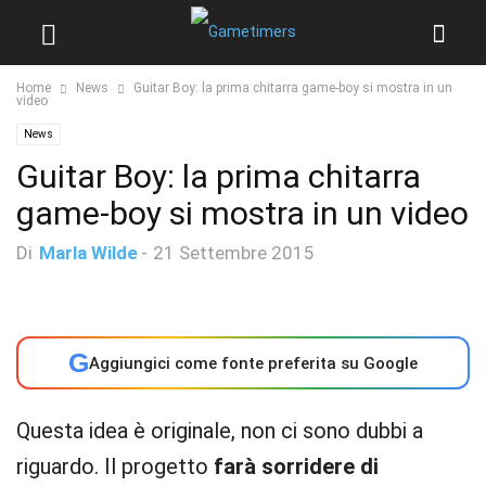
Home
News
Guitar Boy: la prima chitarra game-boy si mostra in un
video
News
Guitar Boy: la prima chitarra
game-boy si mostra in un video
Di
Marla Wilde
-
21 Settembre 2015
G
Aggiungici come fonte preferita su Google
Questa idea è originale, non ci sono dubbi a
riguardo. Il progetto
farà sorridere di