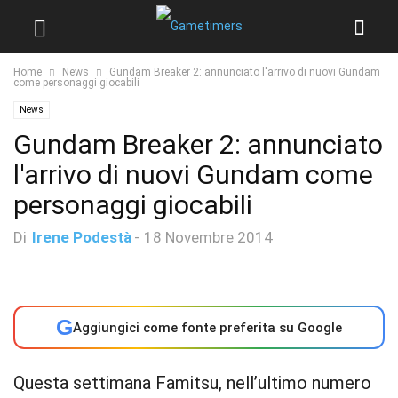
Home
News
Gundam Breaker 2: annunciato l'arrivo di nuovi Gundam
come personaggi giocabili
News
Gundam Breaker 2: annunciato
l'arrivo di nuovi Gundam come
personaggi giocabili
Di
Irene Podestà
-
18 Novembre 2014
G
Aggiungici come fonte preferita su Google
Questa settimana Famitsu, nell’ultimo numero