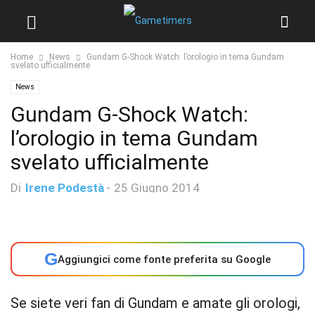
Home
News
Gundam G-Shock Watch: l’orologio in tema Gundam
svelato ufficialmente
News
Gundam G-Shock Watch:
l’orologio in tema Gundam
svelato ufficialmente
Di
Irene Podestà
-
25 Giugno 2014
G
Aggiungici come fonte preferita su Google
Se siete veri fan di Gundam e amate gli orologi,