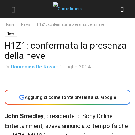
Home
News
H1Z1: confermata la presenza della neve
News
H1Z1: confermata la presenza
della neve
Di
Domenico De Rosa
-
1 Luglio 2014
G
Aggiungici come fonte preferita su Google
John Smedley
, presidente di Sony Online
Entertainment, aveva annunciato tempo fa che