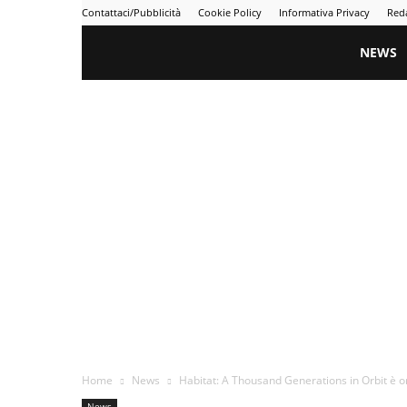
Contattaci/Pubblicità
Cookie Policy
Informativa Privacy
Red
Gametime
NEWS
Home
News
Habitat: A Thousand Generations in Orbit è ora
News