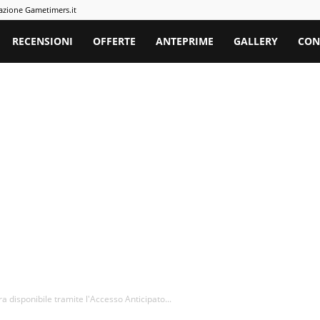
azione Gametimers.it
rs
RECENSIONI
OFFERTE
ANTEPRIME
GALLERY
CON
 disponibile tramite l'Accesso Anticipato...