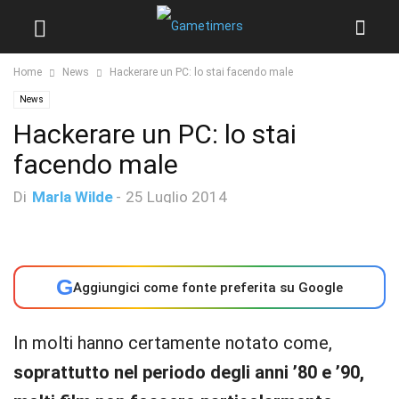
Home
News
Hackerare un PC: lo stai facendo male
News
Hackerare un PC: lo stai
facendo male
Di
Marla Wilde
-
25 Luglio 2014
G
Aggiungici come fonte preferita su Google
In molti hanno certamente notato come,
soprattutto nel periodo degli anni ’80 e ’90,