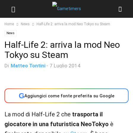
Home
News
Half-Life 2: arriva la mod Neo Tokyo su Steam
News
Half-Life 2: arriva la mod Neo
Tokyo su Steam
Di
Matteo Tontini
-
7 Luglio 2014
G
Aggiungici come fonte preferita su Google
La mod di Half-Life 2 che
trasporta il
giocatore in una futuristica NeoTokyo
è