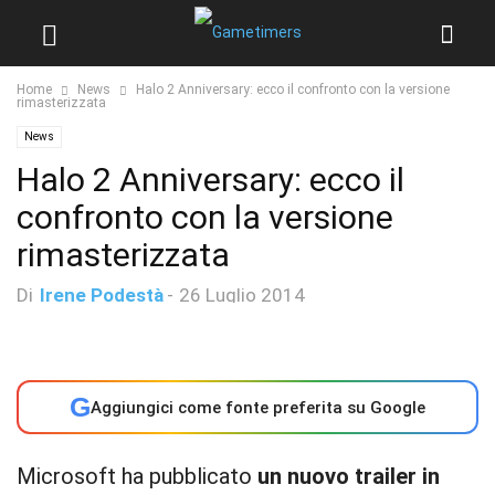
Home
News
Halo 2 Anniversary: ecco il confronto con la versione
rimasterizzata
News
Halo 2 Anniversary: ecco il
confronto con la versione
rimasterizzata
Di
Irene Podestà
-
26 Luglio 2014
G
Aggiungici come fonte preferita su Google
Microsoft ha pubblicato
un nuovo trailer in