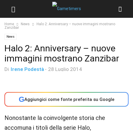
Home
News
Halo 2: Anniversary – nuove immagini mostrano
Zanzibar
News
Halo 2: Anniversary – nuove
immagini mostrano Zanzibar
Di
Irene Podestà
-
28 Luglio 2014
G
Aggiungici come fonte preferita su Google
Nonostante la coinvolgente storia che
accomuna i titoli della serie Halo,