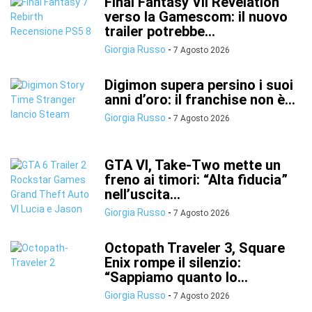
Final Fantasy VII Revelation
verso la Gamescom: il nuovo
trailer potrebbe...
Giorgia Russo
-
7 Agosto 2026
Digimon supera persino i suoi
anni d’oro: il franchise non è...
Giorgia Russo
-
7 Agosto 2026
GTA VI, Take-Two mette un
freno ai timori: “Alta fiducia”
nell’uscita...
Giorgia Russo
-
7 Agosto 2026
Octopath Traveler 3, Square
Enix rompe il silenzio:
“Sappiamo quanto lo...
Giorgia Russo
-
7 Agosto 2026