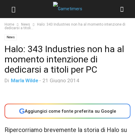
Home
News
Halo: 343 Industries non ha al momento intenzione di
dedicarsi a titoli...
News
Halo: 343 Industries non ha al
momento intenzione di
dedicarsi a titoli per PC
Di
Marla Wilde
-
21 Giugno 2014
G
Aggiungici come fonte preferita su Google
Ripercorriamo brevemente la storia di Halo su