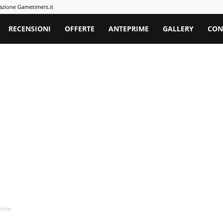
azione Gametimers.it
rs
RECENSIONI
OFFERTE
ANTEPRIME
GALLERY
CON
nline