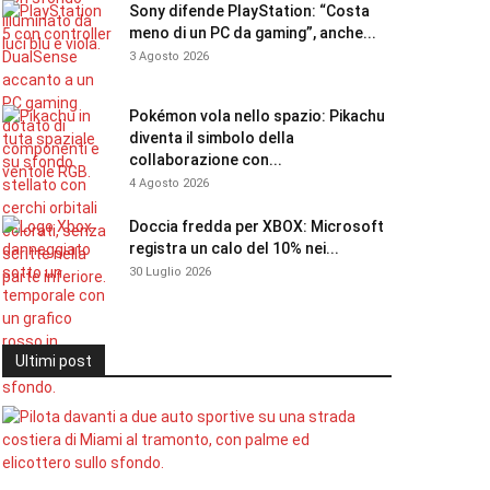
Sony difende PlayStation: “Costa
meno di un PC da gaming”, anche...
3 Agosto 2026
Pokémon vola nello spazio: Pikachu
diventa il simbolo della
collaborazione con...
4 Agosto 2026
Doccia fredda per XBOX: Microsoft
registra un calo del 10% nei...
30 Luglio 2026
Ultimi post