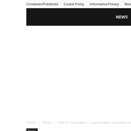
Contattaci/Pubblicità
Cookie Policy
Informativa Privacy
Red
Gametime
NEWS
Home
News
Halo 5: Guardians – nuovo trailer trapelato o
News