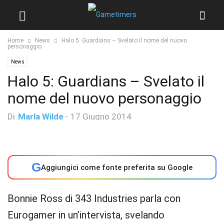
Home
News
Halo 5: Guardians – Svelato il nome del nuovo
personaggio
News
Halo 5: Guardians – Svelato il
nome del nuovo personaggio
Di
Marla Wilde
-
17 Giugno 2014
G
Aggiungici come fonte preferita su Google
Bonnie Ross di 343 Industries parla con
Eurogamer in un’intervista, svelando