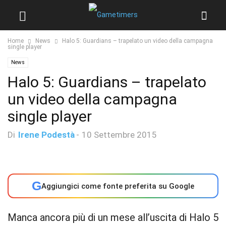
Home
News
Halo 5: Guardians – trapelato un video della campagna
single player
News
Halo 5: Guardians – trapelato
un video della campagna
single player
Di
Irene Podestà
-
10 Settembre 2015
G
Aggiungici come fonte preferita su Google
Manca ancora più di un mese all’uscita di Halo 5