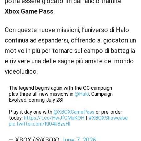
potrà essere giocato fin dal lancio tramite
Xbox Game Pass
.
Con queste nuove missioni, l’universo di Halo
continua ad espandersi, offrendo ai giocatori un
motivo in più per tornare sul campo di battaglia
e rivivere una delle saghe più amate del mondo
videoludico.
The legend begins again with the OG campaign
plus three all-new missions in
@Halo
: Campaign
Evolved, coming July 28!
Play it day one with
@XBOXGamePass
or pre-order
today:
https://t.co/HwJfCMaKOH
|
#XBOXShowcase
pic.twitter.com/Kl04kBzsHl
— XBOX (@XBOX)
June 7, 2026