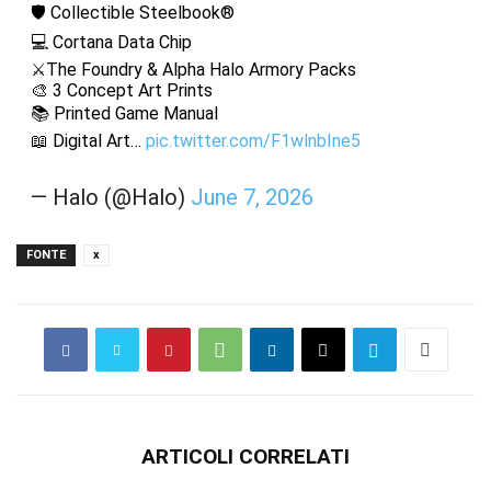
🛡️ Collectible Steelbook®
💻 Cortana Data Chip
⚔️The Foundry & Alpha Halo Armory Packs
🎨 3 Concept Art Prints
📚 Printed Game Manual
📖 Digital Art…
pic.twitter.com/F1wlnbIne5
— Halo (@Halo)
June 7, 2026
FONTE
x
ARTICOLI CORRELATI