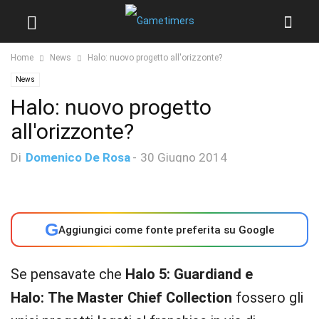
Home
News
Halo: nuovo progetto all'orizzonte?
News
Halo: nuovo progetto
all'orizzonte?
Di
Domenico De Rosa
-
30 Giugno 2014
G
Aggiungici come fonte preferita su Google
Se pensavate che
Halo 5: Guardiand e
Halo: The Master Chief Collection
fossero gli