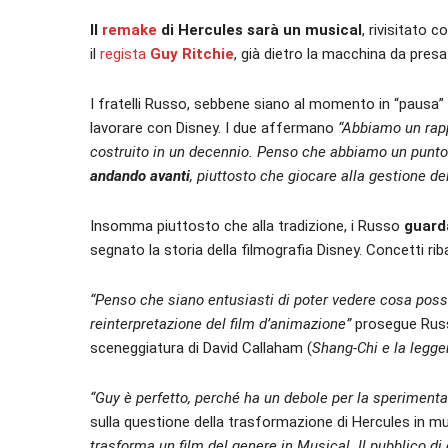
Il
remake
di Hercules sarà un musical
, rivisitato
il
regista
Guy Ritchie
, già dietro la macchina da presa 
I fratelli Russo, sebbene siano al momento in “pausa”
lavorare con Disney. I due affermano
“Abbiamo un rapp
costruito in un decennio. Penso che abbiamo un punto
andando avanti
, piuttosto che giocare alla gestione del
Insomma piuttosto che alla tradizione, i Russo
guard
segnato la storia della filmografia Disney. Concetti rib
“Penso che siano entusiasti di poter vedere cosa pos
reinterpretazione del film d’animazione”
prosegue Russ
sceneggiatura di David Callaham (
Shang-Chi e la leggen
“Guy è perfetto, perché ha un debole per la speriment
sulla questione della trasformazione di Hercules in m
trasforma un film del genere in Musical. Il pubblico di