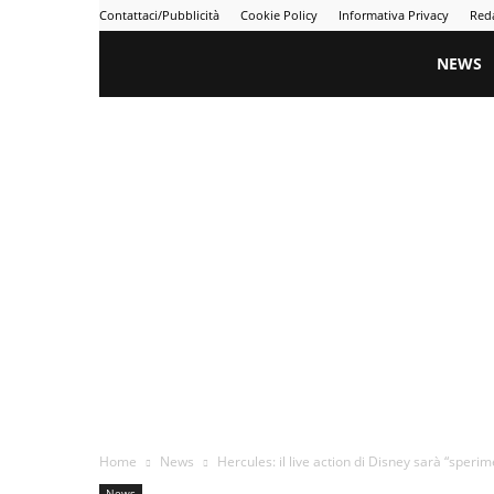
Contattaci/Pubblicità
Cookie Policy
Informativa Privacy
Red
Gametime
NEWS
Home
News
Hercules: il live action di Disney sarà “sperime
News