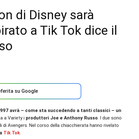
ion di Disney sarà
irato a Tik Tok dice il
sso
ferita su Google
1997 avrà – come sta succedendo a tanti classici – un
ta a Variety i
produttori Joe e Anthony Russo
. I due sono
li di Avengers. Nel corso della chiacchierata hanno rivelato
da
Tik Tok
.