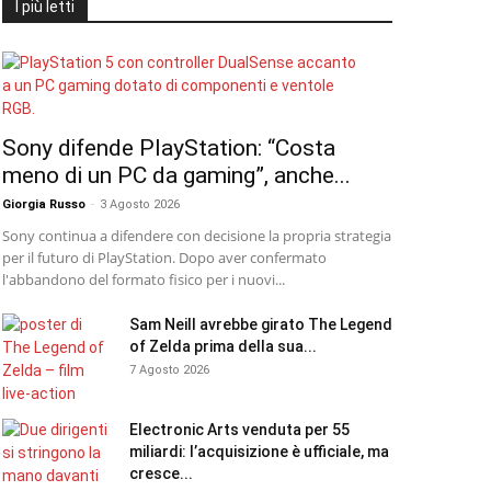
I più letti
Sony difende PlayStation: “Costa
meno di un PC da gaming”, anche...
Giorgia Russo
-
3 Agosto 2026
Sony continua a difendere con decisione la propria strategia
per il futuro di PlayStation. Dopo aver confermato
l'abbandono del formato fisico per i nuovi...
Sam Neill avrebbe girato The Legend
of Zelda prima della sua...
7 Agosto 2026
Electronic Arts venduta per 55
miliardi: l’acquisizione è ufficiale, ma
cresce...