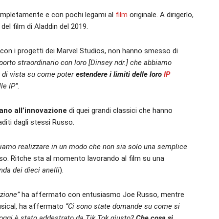
 completamente e con pochi legami al
film
originale. A dirigerlo,
del film di Aladdin del 2019.
 con i progetti dei Marvel Studios, non hanno smesso di
orto straordinario con loro [Dinsey ndr.] che abbiamo
 di vista su come poter
estendere i limiti delle loro
IP
le IP”
.
ano all’innovazione
di quei grandi classici che hanno
aditi dagli stessi Russo.
siamo realizzare in un modo che non sia solo una semplice
o. Ritche sta al momento lavorando al film su una
da dei dieci anelli
).
azione”
ha affermato con entusiasmo Joe Russo, mentre
usical, ha affermato
“Ci sono state domande su come si
 oggi è stato addestrato da Tik Tok giusto?
Che cosa si