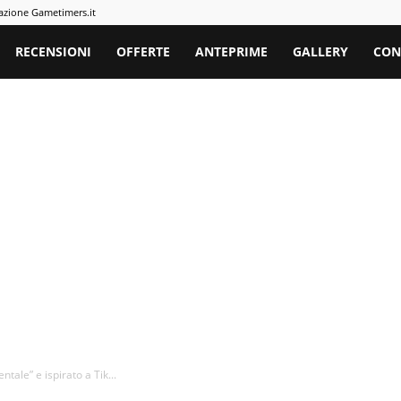
azione Gametimers.it
rs
RECENSIONI
OFFERTE
ANTEPRIME
GALLERY
CON
ntale” e ispirato a Tik...